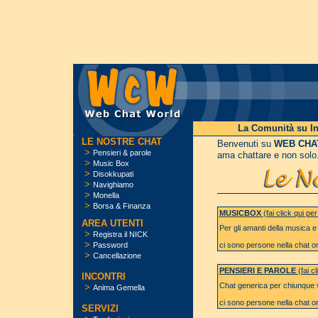
La Comunità su In
LE NOSTRE CHAT
Benvenuti su
WEB CHA
>
Pensieri & parole
ama chattare e non solo
>
Music Box
>
Disokkupati
>
Navighiamo
>
Monella
>
Borsa & Finanza
MUSICBOX
(fai click qui pe
AREA UTENTI
Per gli amanti della musica e 
>
Registra il NICK
>
Password
ci sono
persone nella chat or
>
Cancellazione
PENSIERI E PAROLE
(fai cl
INCONTRI
Chat generica per chiunque vo
>
Anima Gemella
ci sono
persone nella chat or
SERVIZI