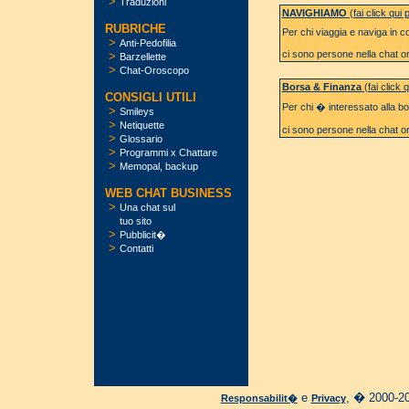
>
Traduzioni
NAVIGHIAMO
(fai click qui 
RUBRICHE
Per chi viaggia e naviga in 
>
Anti-Pedofilia
ci sono
persone nella chat or
>
Barzellette
>
Chat-Oroscopo
Borsa & Finanza
(fai click 
CONSIGLI UTILI
Per chi � interessato alla bor
>
Smileys
>
Netiquette
ci sono
persone nella chat or
>
Glossario
>
Programmi x Chattare
>
Memopal, backup
WEB CHAT BUSINESS
>
Una chat sul
tuo sito
>
Pubblicit�
>
Contatti
e
, � 2000-20
Responsabilit�
Privacy