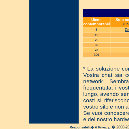
Utenti
Solo so
contemporanei
(un
Co
5
15
25
50
75
100
* La soluzione con
Vostra chat sia c
network. Sembr
frequentata, i vos
lungo, avendo sem
costi si riferisco
vostro sito e non a
Se vuoi conoscer
e del nostro hardwa
e
, � 2000-20
Responsabilit�
Privacy