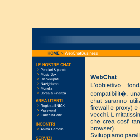
HOME
>
WebChatBusiness
LE NOSTRE CHAT
>
Pensieri & parole
>
Music Box
WebChat
>
Disokkupati
>
Navighiamo
L'obbiettivo fo
>
Monella
compatibilit�, un
>
Borsa & Finanza
chat saranno utili
AREA UTENTI
>
Registra il NICK
firewall e proxy) e
>
Password
vecchi. Limitatissi
>
Cancellazione
che crea cosi' tant
INCONTRI
browser).
>
Anima Gemella
Sviluppiamo parall
SERVIZI