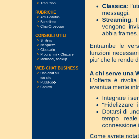
>
Traduzioni
Classica
: l'
messaggi.
RUBRICHE
>
Anti-Pedofilia
Streaming
: 
>
Barzellette
vengono invia
>
Chat-Oroscopo
abbia frames.
CONSIGLI UTILI
>
Smileys
Entrambe le vers
>
Netiquette
>
Glossario
funzioni necessari
>
Programmi x Chattare
piu' che le rende di
>
Memopal, backup
WEB CHAT BUSINESS
A chi serve una
>
Una chat sul
tuo sito
L'offerta è rivolt
>
Pubblicit�
eventualmente intr
>
Contatti
Integrare i serv
"Fidelizzare" 
Dotarsi di uno
tempo reale
connessione i
Come avrete notato