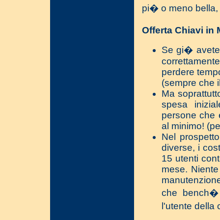
pi� o meno bella,
Offerta Chiavi in
Se gi� avete 
correttamente
perdere tempo.
(sempre che il
Ma soprattutt
spesa inizia
persone che ef
al minimo! (per
Nel prospett
diverse, i co
15 utenti con
mese. Niente 
manutenzione 
che bench� l
l'utente della